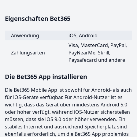
Eigenschaften Bet365
Anwendung
iOS, Android
Visa, MasterCard, PayPal,
Zahlungsarten
PayNearMe, Skrill,
Paysafecard und andere
Die Bet365 App installieren
Die Bet365 Mobile App ist sowohl für Android- als auch
für iOS-Geräte verfügbar. Für Android-Nutzer ist es
wichtig, dass das Gerät über mindestens Android 5.0
oder höher verfügt, während iOS-Nutzer sicherstellen
müssen, dass sie iOS 9.0 oder höher verwenden. Ein
stabiles Internet und ausreichend Speicherplatz sind
ebenfalls erforderlich, um die Bet365 App problemlos