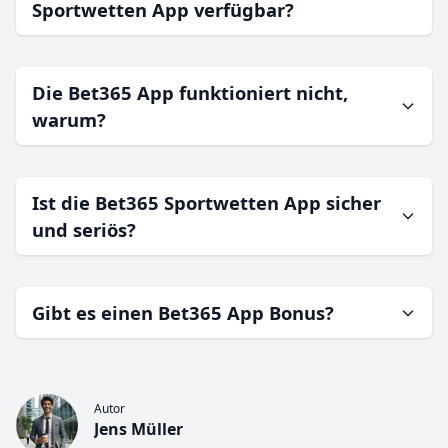
Sportwetten App verfügbar?
Die Bet365 App funktioniert nicht,
warum?
Ist die Bet365 Sportwetten App sicher
und seriös?
Gibt es einen Bet365 App Bonus?
Autor
Jens Müller