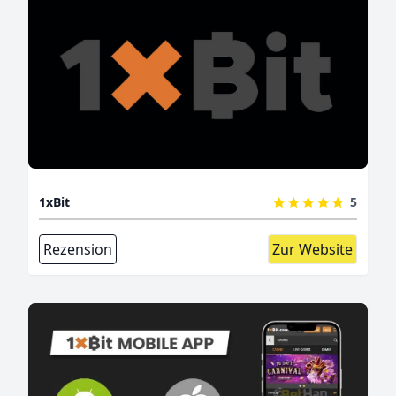
1xBit
5
Rezension
Zur Website