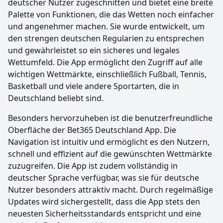
deutscher Nutzer zugeschnitten und bietet eine breite
Palette von Funktionen, die das Wetten noch einfacher
und angenehmer machen. Sie wurde entwickelt, um
den strengen deutschen Regularien zu entsprechen
und gewährleistet so ein sicheres und legales
Wettumfeld. Die App ermöglicht den Zugriff auf alle
wichtigen Wettmärkte, einschließlich Fußball, Tennis,
Basketball und viele andere Sportarten, die in
Deutschland beliebt sind.
Besonders hervorzuheben ist die benutzerfreundliche
Oberfläche der Bet365 Deutschland App. Die
Navigation ist intuitiv und ermöglicht es den Nutzern,
schnell und effizient auf die gewünschten Wettmärkte
zuzugreifen. Die App ist zudem vollständig in
deutscher Sprache verfügbar, was sie für deutsche
Nutzer besonders attraktiv macht. Durch regelmäßige
Updates wird sichergestellt, dass die App stets den
neuesten Sicherheitsstandards entspricht und eine