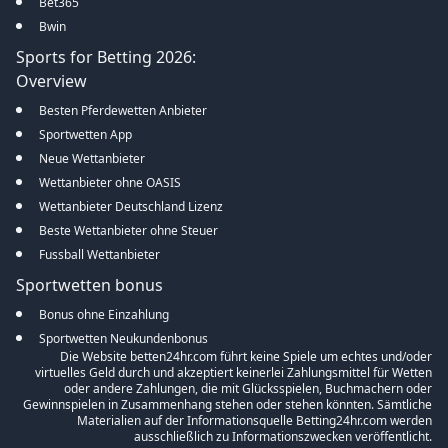
Bet365
Bwin
Sports for Betting 2026:
Overview
Besten Pferdewetten Anbieter
Sportwetten App
Neue Wettanbieter
Wettanbieter ohne OASIS
Wettanbieter Deutschland Lizenz
Beste Wettanbieter ohne Steuer
Fussball Wettanbieter
Sportwetten bonus
Bonus ohne Einzahlung
Sportwetten Neukundenbonus
Die Website betten24hr.com führt keine Spiele um echtes und/oder
virtuelles Geld durch und akzeptiert keinerlei Zahlungsmittel für Wetten
oder andere Zahlungen, die mit Glücksspielen, Buchmachern oder
Gewinnspielen in Zusammenhang stehen oder stehen könnten. Sämtliche
Materialien auf der Informationsquelle Betting24hr.com werden
ausschließlich zu Informationszwecken veröffentlicht.