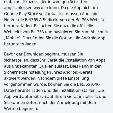
einfacher Prozess, der in wenigen Schritten
abgeschlossen werden kann. Da die App nicht im
Google Play Store verfügbar ist, müssen Android-
Nutzer die Bet365 APK direkt von der Bet365-Website
herunterladen. Besuchen Sie dazu die offizielle
Webseite von Bet365 und navigieren Sie zum Abschnitt
„Mobile“. Dort finden Sie die Option, die Android-App
herunterzuladen.
Bevor der Download beginnt, müssen Sie
sicherstellen, dass Ihr Gerät die Installation von Apps
aus unbekannten Quellen zulässt. Dies kann in den
Sicherheitseinstellungen Ihres Android-Geräts
aktiviert werden. Nachdem diese Einstellung
vorgenommen wurde, können Sie die Bet365 APK-
Datei herunterladen und die Installation starten. Die
App wird automatisch auf Ihrem Gerät installiert, und
Sie können sofort nach der Anmeldung mit dem
Wetten beginnen.